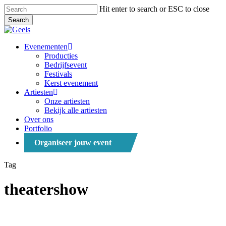
Skip
Hit enter to search or ESC to close
to
Search
main
Close
content
Search
Menu
Evenementen
Producties
Bedrijfsevent
Festivals
Kerst evenement
Artiesten
Onze artiesten
Bekijk alle artiesten
Over ons
Portfolio
Organiseer jouw event
Tag
theatershow