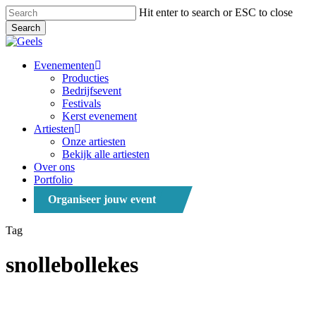
Skip
Hit enter to search or ESC to close
to
Search
main
Close
content
Search
Menu
Evenementen
Producties
Bedrijfsevent
Festivals
Kerst evenement
Artiesten
Onze artiesten
Bekijk alle artiesten
Over ons
Portfolio
Organiseer jouw event
Tag
snollebollekes