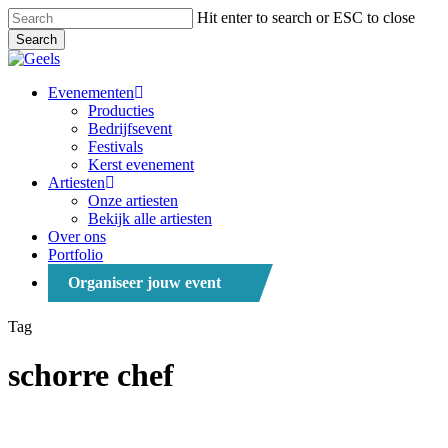
Skip
Hit enter to search or ESC to close
to
Search
main
Close
content
Search
Menu
Evenementen
Producties
Bedrijfsevent
Festivals
Kerst evenement
Artiesten
Onze artiesten
Bekijk alle artiesten
Over ons
Portfolio
Organiseer jouw event
Tag
schorre chef